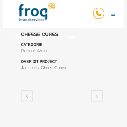
CHEESE CUBES
Home
/
Portfolio
/
Cheese Cubes
CATEGORIE
Recent Work
OVER DIT PROJECT
JackLinks_CheeseCubes