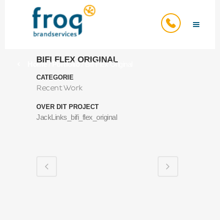
BIFI FLEX ORIGINAL
Home
/
Portfolio
/
Bifi Flex Original
CATEGORIE
Recent Work
OVER DIT PROJECT
JackLinks_bifi_flex_original