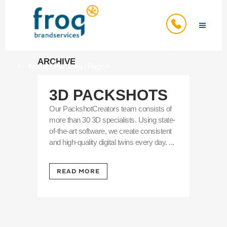
ARCHIVE
Home
/
Portfolio
/
Page 4
3D PACKSHOTS
Our PackshotCreators team consists of
more than 30 3D specialists. Using state-
of-the-art software, we create consistent
and high-quality digital twins every day. ...
READ MORE