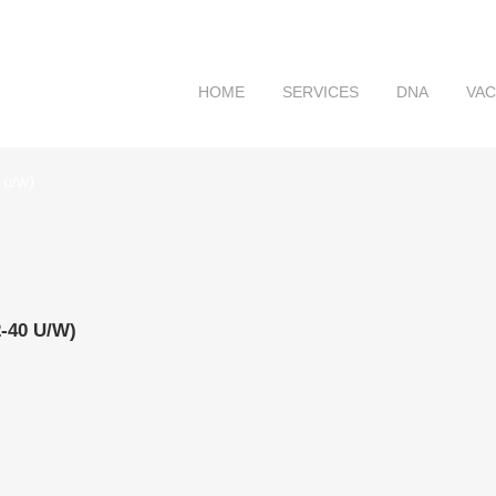
HOME
SERVICES
DNA
VA
 u/w)
-40 U/W)