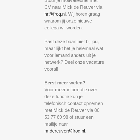
Stuur je motivatiebrief met
CV naar Mick de Reuver via
hr@froq.nl
. Wij horen graag
waarom jij onze nieuwe
collega wil worden.
Past deze baan niet bij jou,
maar lijkt het je helemaal wat
voor iemand anders uit je
netwerk? Deel onze vacature
vooral!
Eerst meer weten?
Voor meer informatie over
deze functie kun je
telefonisch contact opnemen
met Mick de Reuver via 06
53 77 69 98 of stuur een
mailtje naar
m.dereuver@froq.nl
.