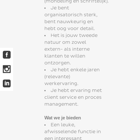
(mondeling én schriftelijk).
Je bent
organisatorisch sterk,
bent nauwkeurig en
hebt oog voor detail.
Het is jouw tweede
natuur om zowel
extern- als interne
klanten te willen
ontzorgen.
Je hebt enkele jaren
(relevante)
werkervaring.
Je hebt ervaring met
client service en proces
management.
Wat we je bieden
Een leuke,
afwisselende functie in
een interessant