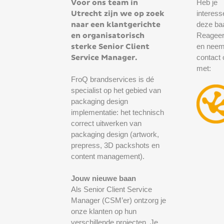
Heb je
Voor ons team in
interess
Utrecht zijn we op zoek
deze ba
naar een klantgerichte
Reageer
en organisatorisch
en nee
sterke Senior Client
contact 
Service Manager.
met:
FroQ brandservices is dé
specialist op het gebied van
packaging design
implementatie: het technisch
correct uitwerken van
packaging design (artwork,
prepress, 3D packshots en
content management).
Jouw nieuwe baan
Als Senior Client Service
Manager (CSM’er) ontzorg je
onze klanten op hun
verschillende projecten. Je