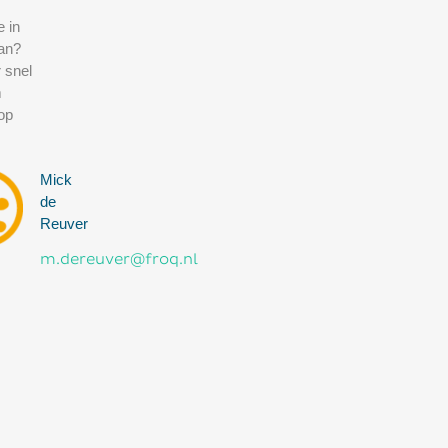
e in
an?
 snel
m
op
Mick
de
Reuver
m.dereuver@froq.nl